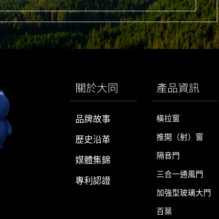
關於大同
產品資訊
品牌故事
橫拉窗
推開（射）窗
歷史沿革
隔音門
媒體集錦
三合一通風門
專利認證
加強型玻璃大門
百葉