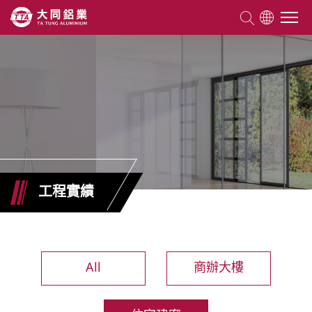
關於大同
產品資訊
能力優勢
工程實績
工程實績
鋁門窗知識
All
商辦大樓
ESG