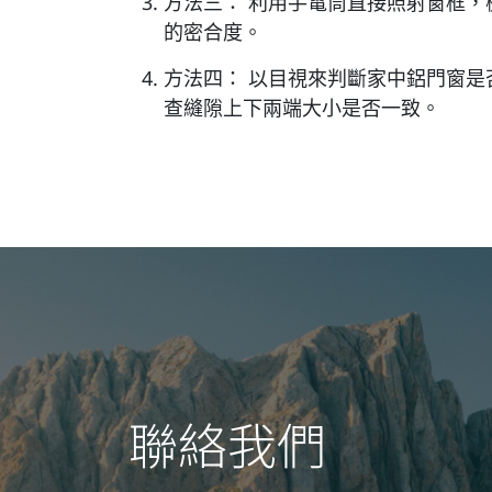
方法三： 利用手電筒直接照射窗框
的密合度。
方法四： 以目視來判斷家中鋁門窗
查縫隙上下兩端大小是否一致。
聯絡我們