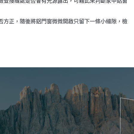
，檢查接縫處是否會有光源露出，可藉此來判斷家中鋁窗
是否方正，隨後將鋁門窗微微開啟只留下一條小縫隙，檢