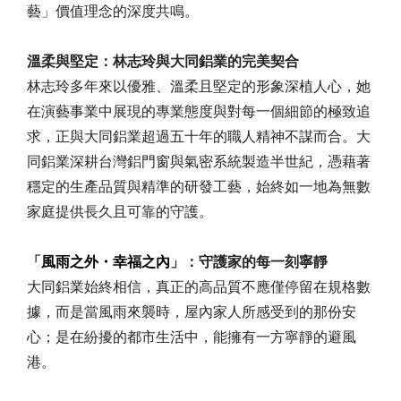
藝」價值理念的深度共鳴。
溫柔與堅定：林志玲與大同鋁業的完美契合
林志玲多年來以優雅、溫柔且堅定的形象深植人心，她
在演藝事業中展現的專業態度與對每一個細節的極致追
求，正與大同鋁業超過五十年的職人精神不謀而合。大
同鋁業深耕台灣鋁門窗與氣密系統製造半世紀，憑藉著
穩定的生產品質與精準的研發工藝，始終如一地為無數
家庭提供長久且可靠的守護。
「
風雨之外・幸福之內
」：守護家的每一刻寧靜
大同鋁業始終相信，真正的高品質不應僅停留在規格數
據，而是當風雨來襲時，屋內家人所感受到的那份安
心；是在紛擾的都市生活中，能擁有一方寧靜的避風
港。