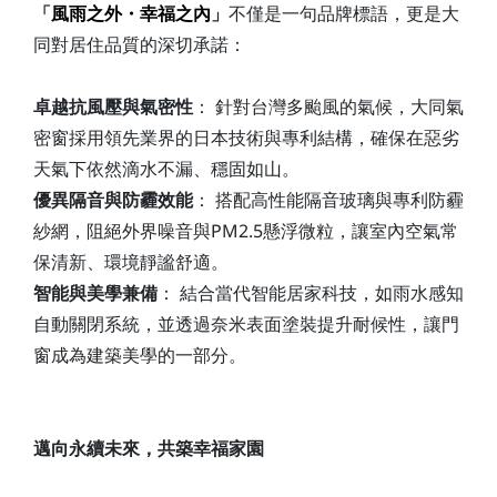
「
風雨之外・幸福之內
」
不僅是一句品牌標語，更是大
同對居住品質的深切承諾：
卓越抗風壓與氣密性
： 針對台灣多颱風的氣候，大同氣
密窗採用領先業界的日本技術與專利結構，確保在惡劣
天氣下依然滴水不漏、穩固如山。
優異隔音與防霾效能
： 搭配高性能隔音玻璃與專利防霾
紗網，阻絕外界噪音與PM2.5懸浮微粒，讓室內空氣常
保清新、環境靜謐舒適。
智能與美學兼備
： 結合當代智能居家科技，如雨水感知
自動關閉系統，並透過奈米表面塗裝提升耐候性，讓門
窗成為建築美學的一部分。
邁向永續未來，共築幸福家園